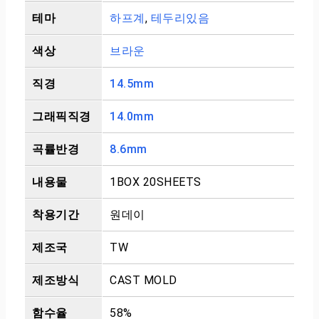
테마
하프계
,
테두리있음
색상
브라운
직경
14.5mm
그래픽직경
14.0mm
곡률반경
8.6mm
내용물
1BOX 20SHEETS
착용기간
원데이
제조국
TW
제조방식
CAST MOLD
함수율
58%