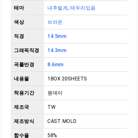
테마
내추럴계
,
테두리있음
색상
브라운
직경
14.5mm
그래픽직경
14.3mm
곡률반경
8.6mm
내용물
1BOX 20SHEETS
착용기간
원데이
제조국
TW
제조방식
CAST MOLD
함수율
58%