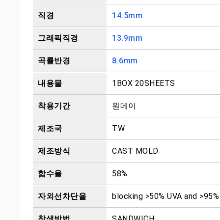
직경
14.5mm
그래픽직경
13.9mm
곡률반경
8.6mm
내용물
1BOX 20SHEETS
착용기간
원데이
제조국
TW
제조방식
CAST MOLD
함수율
58%
자외선차단율
blocking >50% UVA and >95
착색방법
SANDWICH