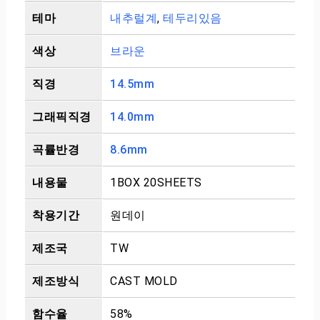
테마
내추럴계
,
테두리있음
색상
브라운
직경
14.5mm
그래픽직경
14.0mm
곡률반경
8.6mm
내용물
1BOX 20SHEETS
착용기간
원데이
제조국
TW
제조방식
CAST MOLD
함수율
58%