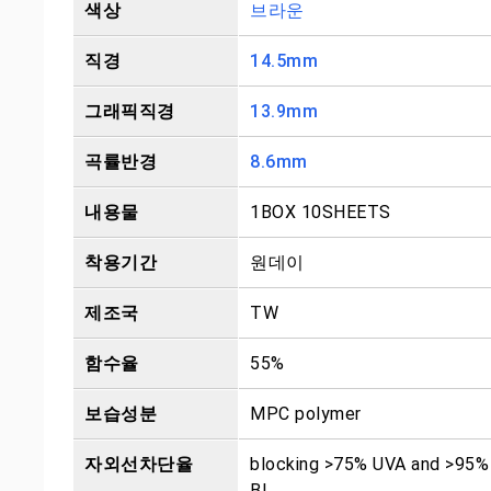
색상
브라운
직경
14.5mm
그래픽직경
13.9mm
곡률반경
8.6mm
내용물
1BOX 10SHEETS
착용기간
원데이
제조국
TW
함수율
55%
보습성분
MPC polymer
자외선차단율
blocking >75% UVA and >95%
BL