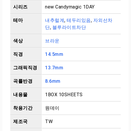
시리즈
new Candymagic 1DAY
테마
내추럴계
,
테두리있음
,
자외선차
단
,
블루라이트차단
색상
브라운
직경
14.5mm
그래픽직경
13.7mm
곡률반경
8.6mm
내용물
1BOX 10SHEETS
착용기간
원데이
제조국
TW