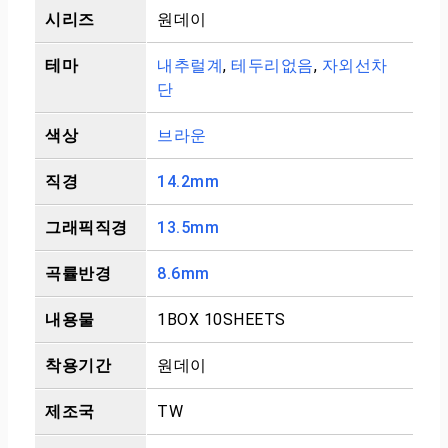
시리즈
원데이
테마
내추럴계
,
테두리없음
,
자외선차
단
색상
브라운
직경
14.2mm
그래픽직경
13.5mm
곡률반경
8.6mm
내용물
1BOX 10SHEETS
착용기간
원데이
제조국
TW