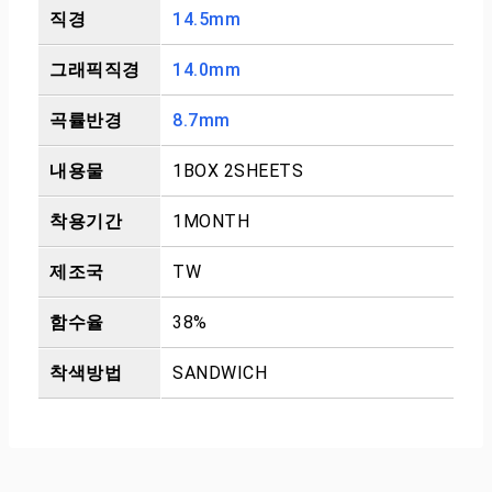
직경
14.5mm
그래픽직경
14.0mm
곡률반경
8.7mm
내용물
1BOX 2SHEETS
착용기간
1MONTH
제조국
TW
함수율
38%
착색방법
SANDWICH