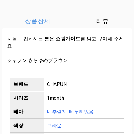
상품상세
리뷰
처음 구입하시는 분은
쇼핑가이드
를 읽고 구매해 주세
요
シャプン きらゆめブラウン
브랜드
CHAPUN
시리즈
1month
테마
내추럴계
,
테두리없음
색상
브라운