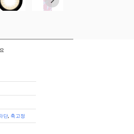
세요
차단
,
축고정