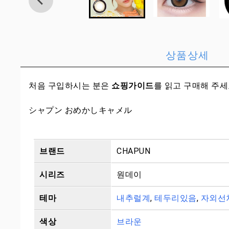
상품상세
처음 구입하시는 분은
쇼핑가이드
를 읽고 구매해 주
シャプン おめかしキャメル
브랜드
CHAPUN
시리즈
원데이
테마
내추럴계
,
테두리있음
,
자외선
색상
브라운