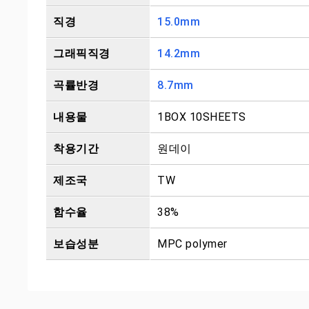
직경
15.0mm
그래픽직경
14.2mm
곡률반경
8.7mm
내용물
1BOX 10SHEETS
착용기간
원데이
제조국
TW
함수율
38%
보습성분
MPC polymer