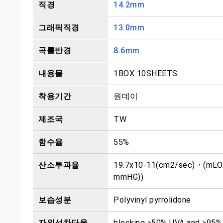
직경
14.2mm
그래픽직경
13.0mm
곡률반경
8.6mm
내용물
1BOX 10SHEETS
착용기간
원데이
제조국
TW
함수율
55%
산소투과율
19.7x10-11(cm2/sec)・(mLO
mmHG))
보습성분
Polyvinyl pyrrolidone
자외선차단율
blocking >50% UVA and >95