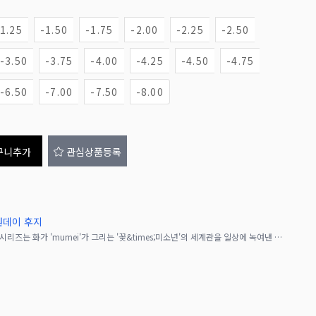
-1.25
-1.50
-1.75
-2.00
-2.25
-2.50
-3.50
-3.75
-4.00
-4.25
-4.50
-4.75
-6.50
-7.00
-7.50
-8.00
구니추가
관심상품등록
/ 원데이 후지
Bishonenga hanairo(비쇼넨가 하나이로) 시리즈는 화가 'mumei'가 그리는 '꽃&times;미소년'의 세계관을 일상에 녹여낸 컬러 렌즈예요. 일본화 특유의 부드러운