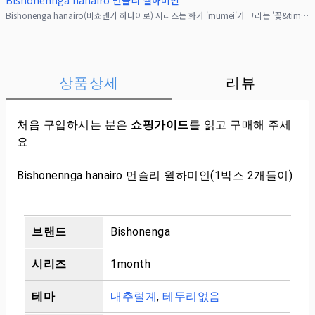
Bishonennga hanairo 먼슬리 월하미인
Bishonenga hanairo(비쇼넨가 하나이로) 시리즈는 화가 'mumei'가 그리는 '꽃&times;미소년'의 세계관을 일상에 녹여낸 컬러 렌즈예요. 일본화 특유의 부드러운
상품상세
리뷰
처음 구입하시는 분은
쇼핑가이드
를 읽고 구매해 주세
요
Bishonennga hanairo 먼슬리 월하미인(1박스 2개들이)
브랜드
Bishonenga
시리즈
1month
테마
내추럴계
,
테두리없음