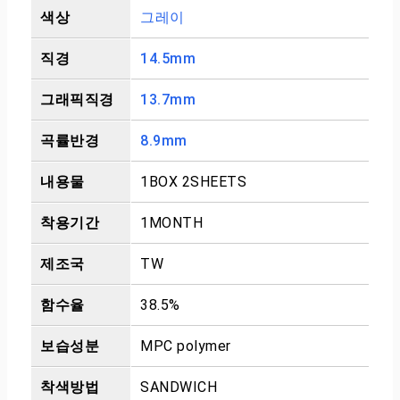
색상
그레이
직경
14.5mm
그래픽직경
13.7mm
곡률반경
8.9mm
내용물
1BOX 2SHEETS
착용기간
1MONTH
제조국
TW
함수율
38.5%
보습성분
MPC polymer
착색방법
SANDWICH