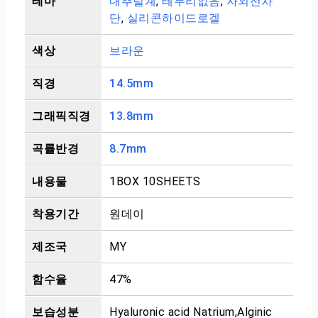
테마
내추럴계
,
테두리없음
,
자외선차
단
,
실리콘하이드로겔
색상
브라운
직경
14.5mm
그래픽직경
13.8mm
곡률반경
8.7mm
내용물
1BOX 10SHEETS
착용기간
원데이
제조국
MY
함수율
47%
보습성분
Hyaluronic acid Natrium,Alginic