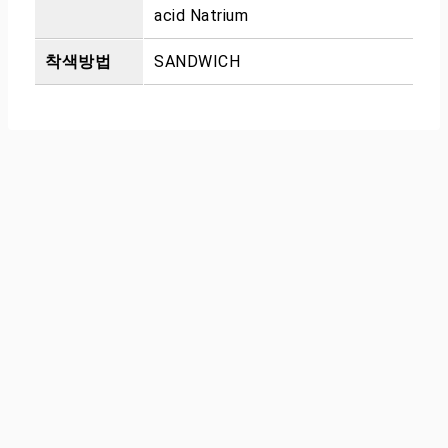
acid Natrium
착색방법
SANDWICH