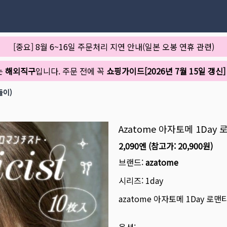
[중요] 8월 6~16일 주문처리 지연 안내(일본 오봉 연휴 관련)
는
해외직구
입니다. 주문 전에 꼭
쇼핑가이드[2026년 7월 15일 갱신]
들이)
Azatome 아자토메 1Day
2,090엔
(참고가:
20,900원
)
브랜드:
azatome
시리즈:
1day
azatome 아자토메 1Day 로