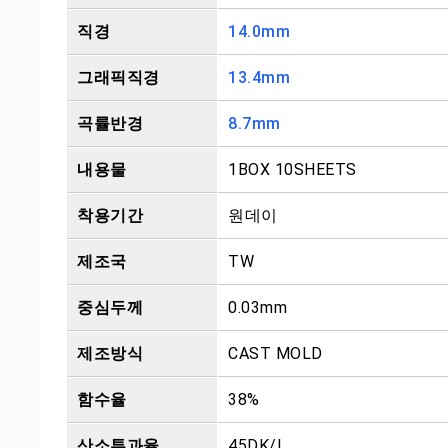
직경
14.0mm
그래픽직경
13.4mm
곡률반경
8.7mm
내용물
1BOX 10SHEETS
착용기간
원데이
제조국
TW
중심두께
0.03mm
제조방식
CAST MOLD
함수율
38%
산소투과율
45DK/L