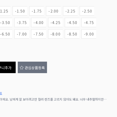
-1.25
-1.50
-1.75
-2.00
-2.25
-2.50
-3.50
-3.75
-4.00
-4.25
-4.50
-4.75
-6.50
-7.00
-7.50
-8.00
-8.50
-9.00
구니추가
관심상품등록
트
【아자토사】란 자기 자신을 긍정하는 강함이에요. 남에게 잘 보이려고만 컬러 렌즈를 고르지 않아도 돼요. 너무 내추럴하지만은 않은, 나만의 의지가 담긴 렌즈로 특별한 매일을 더 욕심