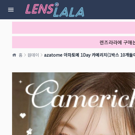
렌즈라라에 구매
홈
원데이
azatome 아자토메 1Day 캬메리치(1박스 10개들