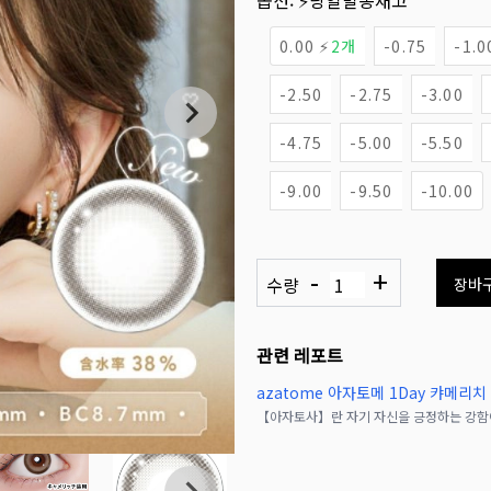
옵션:
⚡당일발송재고
0.00 ⚡
2개
-0.75
-1.0
-2.50
-2.75
-3.00
-4.75
-5.00
-5.50
-9.00
-9.50
-10.00
-
+
수량
장바
관련 레포트
azatome 아자토메 1Day 캬메리치