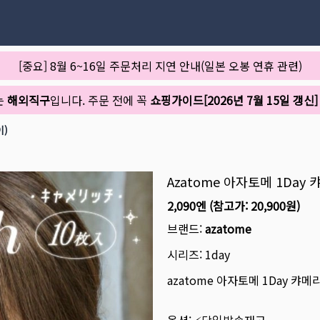
[중요] 8월 6~16일 주문처리 지연 안내(일본 오봉 연휴 관련)
는
해외직구
입니다. 주문 전에 꼭
쇼핑가이드[2026년 7월 15일 갱신]
이)
Azatome 아자토메 1Day
2,090엔
(참고가:
20,900원
)
브랜드:
azatome
시리즈:
1day
azatome 아자토메 1Day 캬메