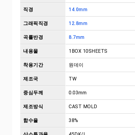
직경
14.0mm
그래픽직경
12.8mm
곡률반경
8.7mm
내용물
1BOX 10SHEETS
착용기간
원데이
제조국
TW
중심두께
0.03mm
제조방식
CAST MOLD
함수율
38%
산소투과율
45DK/L