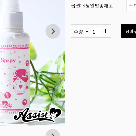
옵션:
⚡당일발송재고
스
-
+
수량
장바