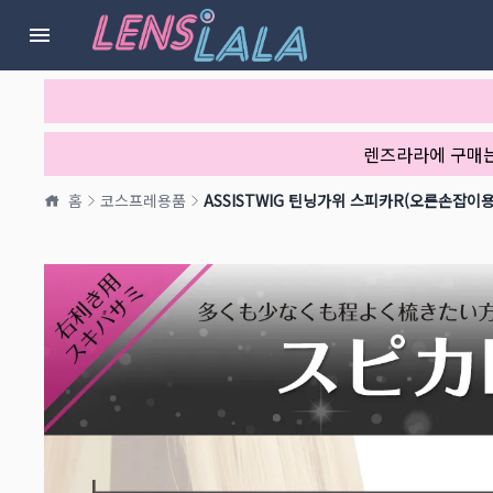
렌즈라라에 구매
홈
코스프레용품
ASSISTWIG 틴닝가위 스피카R(오른손잡이용