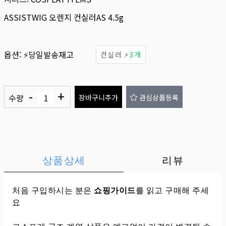
ASSISTWIG 오렌지 컨실러AS 4.5g
옵션:
⚡당일발송재고
컨실러 ⚡
3개
-
+
수량
장바구니추가
관심상품등록
상품상세
리뷰
처음 구입하시는 분은
쇼핑가이드
를 읽고 구매해 주세
요