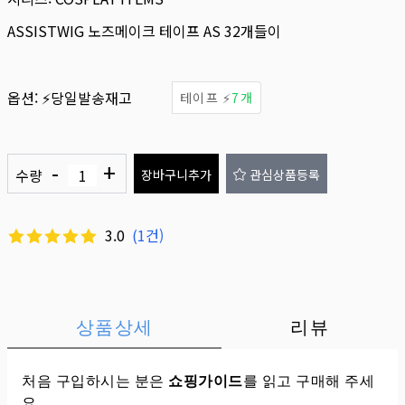
ASSISTWIG 노즈메이크 테이프 AS 32개들이
옵션:
⚡당일발송재고
테이프 ⚡
7개
-
+
수량
장바구니추가
관심상품등록
3.0
(
1
건)
상품상세
리뷰
처음 구입하시는 분은
쇼핑가이드
를 읽고 구매해 주세
요