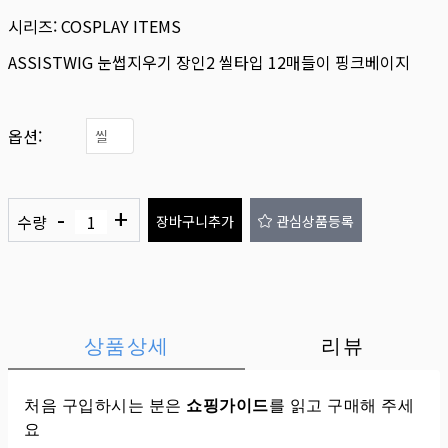
시리즈:
COSPLAY ITEMS
ASSISTWIG 눈썹지우기 장인2 씰타입 12매들이 핑크베이지
옵션:
씰
-
+
수량
장바구니추가
관심상품등록
상품상세
리뷰
처음 구입하시는 분은
쇼핑가이드
를 읽고 구매해 주세
요