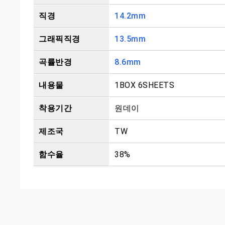
직경
14.2mm
그래픽직경
13.5mm
곡률반경
8.6mm
내용물
1BOX 6SHEETS
착용기간
원데이
제조국
TW
함수율
38%