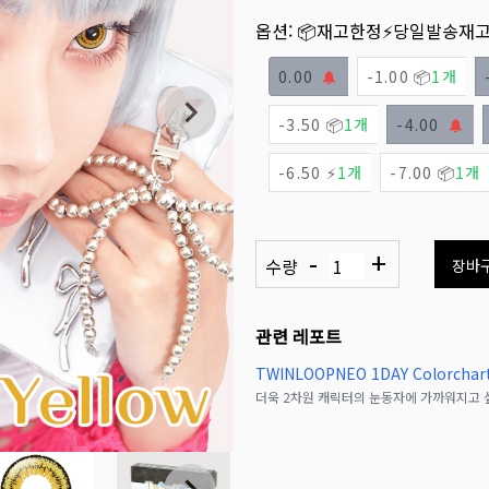
옵션:
📦재고한정
⚡당일발송재
0.00
-1.00 📦
1개
-3.50 📦
1개
-4.00
-6.50 ⚡
1개
-7.00 📦
1개
-
+
수량
장바
관련 레포트
TWINLOOPNEO 1DAY Colorchar