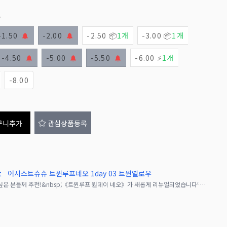
고
-1.50
-2.00
-2.50 📦
1개
-3.00 📦
1개
-4.50
-5.00
-5.50
-6.00 ⚡
1개
-8.00
구니추가
관심상품등록
t
어시스트슈슈 트윈루프네오 1day 03 트윈옐로우
더욱 2차원 캐릭터의 눈동자에 가까워지고 싶은 분들께 추천!&nbsp;《트윈루프 원데이 네오》가 새롭게 리뉴얼되었습니다⁽ &sub;(""＞⩊＜"")&sup;‶렌즈 안쪽에 그려진 둥