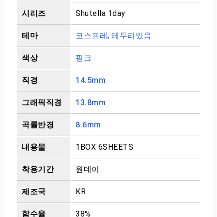
시리즈
Shutella 1day
테마
코스프레
,
테두리있음
색상
핑크
직경
14.5mm
그래픽직경
13.8mm
곡률반경
8.6mm
내용물
1BOX 6SHEETS
착용기간
원데이
제조국
KR
함수율
38%