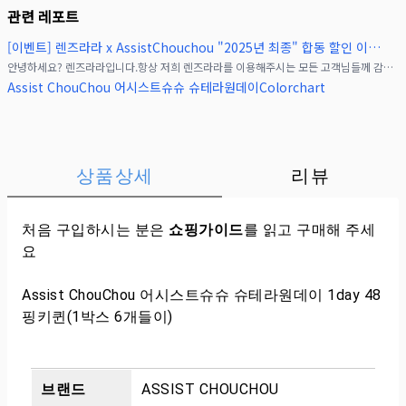
관련 레포트
[이벤트] 렌즈라라 x AssistChouchou "2025년 최종" 합동 할인 이벤트!(종료)
안녕하세요? 렌즈라라입니다.항상 저희 렌즈라라를 이용해주시는 모든 고객님들께 감사드립니다.여러분들의 많은 성원에 힘입어, AssistChouchou브랜드의 슈테라, 팝필라 시리즈
Assist ChouChou 어시스트슈슈 슈테라원데이Colorchart
상품상세
리뷰
처음 구입하시는 분은
쇼핑가이드
를 읽고 구매해 주세
요
Assist ChouChou 어시스트슈슈 슈테라원데이 1day 48
핑키퀸(1박스 6개들이)
브랜드
ASSIST CHOUCHOU