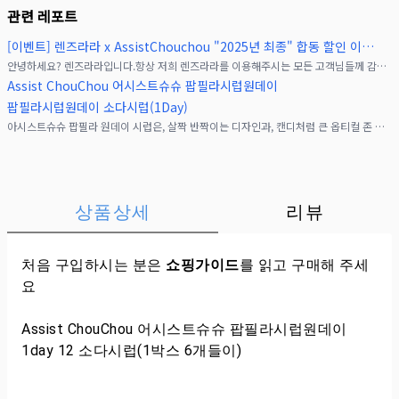
관련 레포트
[이벤트] 렌즈라라 x AssistChouchou "2025년 최종" 합동 할인 이벤트!(종료)
안녕하세요? 렌즈라라입니다.항상 저희 렌즈라라를 이용해주시는 모든 고객님들께 감사드립니다.여러분들의 많은 성원에 힘입어, AssistChouchou브랜드의 슈테라, 팝필라 시리즈
Assist ChouChou 어시스트슈슈 팝필라시럽원데이
팝필라시럽원데이 소다시럽(1Day)
아시스트슈슈 팝필라 원데이 시럽은, 살짝 반짝이는 디자인과, 캔디처럼 큰 옵티컬 존 디자인으로,시럽처럼 달콤하고 강아지처럼 촉촉한 눈동자를 연출하는 일회용 고발색 원데이 컬러 콘택
상품상세
리뷰
처음 구입하시는 분은
쇼핑가이드
를 읽고 구매해 주세
요
Assist ChouChou 어시스트슈슈 팝필라시럽원데이
1day 12 소다시럽(1박스 6개들이)