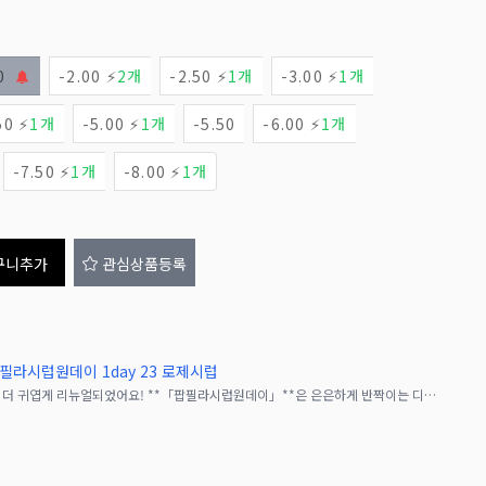
0
-2.00 ⚡
2개
-2.50 ⚡
1개
-3.00 ⚡
1개
50 ⚡
1개
-5.00 ⚡
1개
-5.50
-6.00 ⚡
1개
-7.50 ⚡
1개
-8.00 ⚡
1개
구니추가
관심상품등록
 팝필라시럽원데이 1day 23 로제시럽
완전 귀엽고 완전 달콤한 원데이 컬러렌즈가 더 귀엽게 리뉴얼되었어요! **「팝필라시럽원데이」**은 은은하게 반짝이는 디자인 &times; 젤리처럼 탱탱한 고발색 컬러 &times;