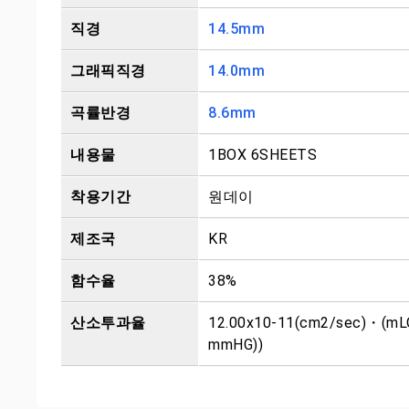
직경
14.5mm
그래픽직경
14.0mm
곡률반경
8.6mm
내용물
1BOX 6SHEETS
착용기간
원데이
제조국
KR
함수율
38%
산소투과율
12.00x10-11(cm2/sec)・(mL
mmHG))