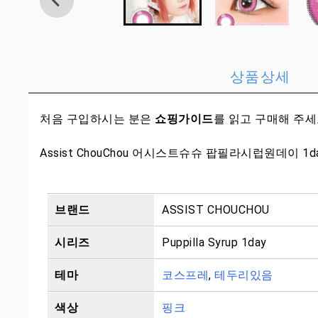
상품상세
처음 구입하시는 분은
쇼핑가이드
를 읽고 구매해 주
Assist ChouChou 어시스트슈슈 팝필라시럽원데이 1d
브랜드
ASSIST CHOUCHOU
시리즈
Puppilla Syrup 1day
테마
코스프레
,
테두리있음
색상
핑크