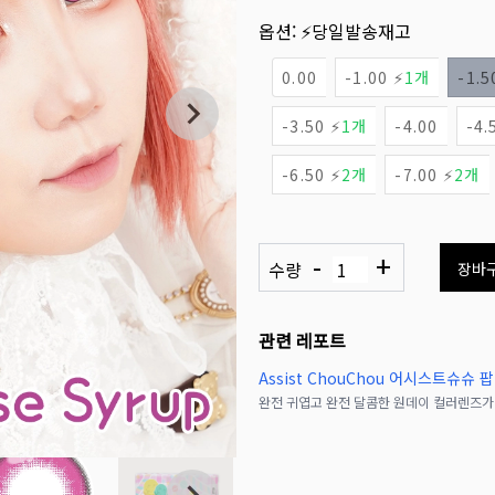
옵션:
⚡당일발송재고
0.00
-1.00 ⚡
1개
-1.5
-3.50 ⚡
1개
-4.00
-4.
-6.50 ⚡
2개
-7.00 ⚡
2개
-
+
수량
장바
관련 레포트
Assist ChouChou 어시스트슈슈