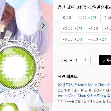
옵션:
📦재고한정
⚡당일발송재
0.00
-1.00 ⚡
2개
-1.5
-3.50 ⚡
2개
-4.00
-4.
-6.50 ⚡
2개
-7.00 ⚡
2개
-
+
수량
장바
관련 레포트
[이벤트] 렌즈라라 x AssistChouc
Assist ChouChou 어시스트슈