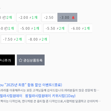
고
0 📦
2개
-2.00 ⚡
1개
-2.50
-3.00
50 📦
1개
-5.00 ⚡
1개
-5.50 ⚡
2개
-6.00 ⚡
1개
-7.50 ⚡
2개
-8.00 ⚡
2개
구니추가
관심상품등록
hou "2025년 최종" 합동 할인 이벤트!(종료)
안녕하세요? 렌즈라라입니다.항상 저희 렌즈라라를 이용해주시는 모든 고객님들께 감사드립니다.여러분들의 많은 성원에 힘입어, AssistChouchou브랜드의 슈테라, 팝필라 시리즈
슈 팝필라시럽원데이
팝필라시럽원데이 키위시럽(1Day)
아시스트슈슈 팝필라 원데이 시럽은, 살짝 반짝이는 디자인과, 캔디처럼 큰 옵티컬 존 디자인으로,시럽처럼 달콤하고 강아지처럼 촉촉한 눈동자를 연출하는 일회용 고발색 원데이 컬러 콘택