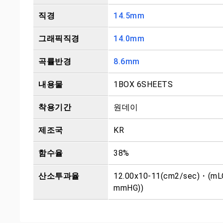
직경
14.5mm
그래픽직경
14.0mm
곡률반경
8.6mm
내용물
1BOX 6SHEETS
착용기간
원데이
제조국
KR
함수율
38%
산소투과율
12.00x10-11(cm2/sec)・(mL
mmHG))