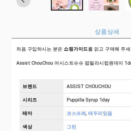
상품상세
처음 구입하시는 분은
쇼핑가이드
를 읽고 구매해 주
Assist ChouChou 어시스트슈슈 팝필라시럽원데이 1d
브랜드
ASSIST CHOUCHOU
시리즈
Puppilla Syrup 1day
테마
코스프레
,
테두리있음
색상
그린