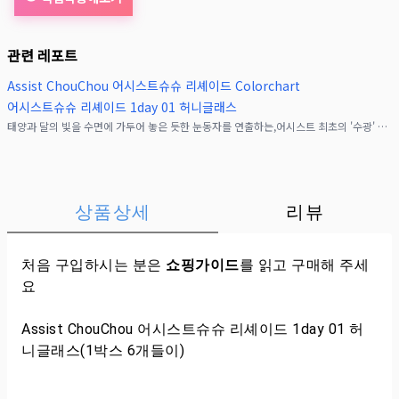
관련 레포트
Assist ChouChou 어시스트슈슈 리셰이드 Colorchart
어시스트슈슈 리셰이드 1day 01 허니글래스
태양과 달의 빛을 수면에 가두어 놓은 듯한 눈동자를 연출하는,어시스트 최초의 '수광' 디자인 컬러렌즈&nbsp;《리셰이드 원데이》고발색이면서도 섬세한 도트가 엮은 그라데이션과지나치
상품상세
리뷰
처음 구입하시는 분은
쇼핑가이드
를 읽고 구매해 주세
요
Assist ChouChou 어시스트슈슈 리셰이드 1day 01 허
니글래스(1박스 6개들이)