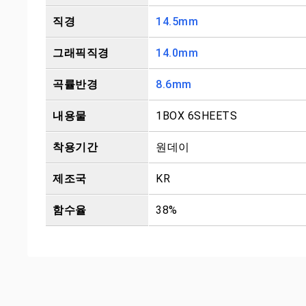
직경
14.5mm
그래픽직경
14.0mm
곡률반경
8.6mm
내용물
1BOX 6SHEETS
착용기간
원데이
제조국
KR
함수율
38%