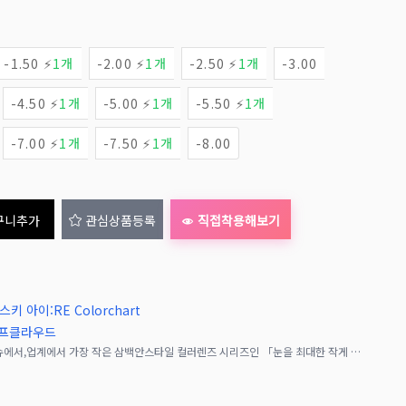
-1.50 ⚡
1개
-2.00 ⚡
1개
-2.50 ⚡
1개
-3.00
-4.50 ⚡
1개
-5.00 ⚡
1개
-5.50 ⚡
1개
-7.00 ⚡
1개
-7.50 ⚡
1개
-8.00
구니추가
관심상품등록
직접착용해보기
스키 아이:RE Colorchart
샤프클라우드
코스플레이어들에게 인기 있는 어시스트슈슈에서,업계에서 가장 작은 삼백안스타일 컬러렌즈 시리즈인 「눈을 최대한 작게 보이게 하는」데 특화된 제품《어시스트슈슈 하스키아이: Re 원데이