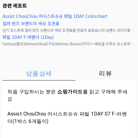
관련 레포트
Assist ChouChou 어시스트슈슈 파빌 1DAY Colorchart
컬러 렌즈 브랜드의 색상 조견표
인기 코스프레 컬러 렌즈 브랜드의 색상 조견표를 만들어 보았습니다.브랜드 이미지를 클릭하면 내용을 확인할 수 있습니다.자연스럽게 친숙한 컬러 렌즈!!&nbsp;4톤의 고발색으로 어
파빌 1DAY F-라벤더 (1Day)
Fantasy[환상]&times;Vitual[가상]&times; Illusion[착각]＝욕망을 이루는 코스프레 컬러렌즈「Favill(파빌)」 탄생!･ﾟ:ପ(｡ᵔ ⩊ ᵔ｡)ଓ:ﾟ･♡
상품상세
리뷰
처음 구입하시는 분은
쇼핑가이드
를 읽고 구매해 주세
요
Assist ChouChou 어시스트슈슈 파빌 1DAY 07 F-라벤
더(1박스 6개들이)