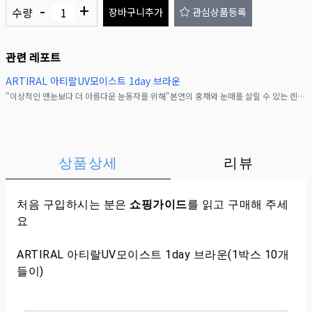
-
+
수량
장바구니추가
관심상품등록
관련 레포트
ARTIRAL 아티랄UV모이스트 1day 브라운
"이상적인 맨눈보다 더 아름다운 눈동자를 위해"본연의 홍채와 눈매를 살릴 수 있는 렌즈 디자인, 즉 눈동자를 위한 파운데이션 같은 렌즈예요. 눈동자 색을 바꾸기보다 자연스럽게 더
상품상세
리뷰
처음 구입하시는 분은
쇼핑가이드
를 읽고 구매해 주세
요
ARTIRAL 아티랄UV모이스트 1day 브라운(1박스 10개
들이)