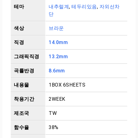
테마
내추럴계
,
테두리있음
,
자외선차
단
색상
브라운
직경
14.0mm
그래픽직경
13.2mm
곡률반경
8.6mm
내용물
1BOX 6SHEETS
착용기간
2WEEK
제조국
TW
함수율
38%