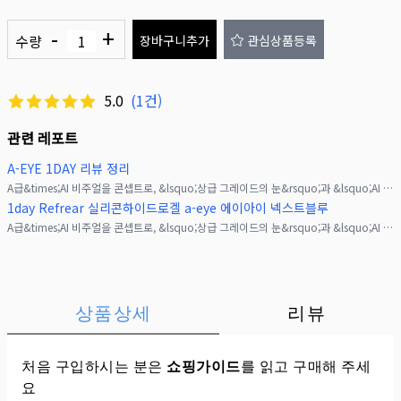
-
+
수량
장바구니추가
관심상품등록
5.0
(
1
건)
관련 레포트
A-EYE 1DAY 리뷰 정리
A급&times;AI 비주얼을 콘셉트로, &lsquo;상급 그레이드의 눈&rsquo;과 &lsquo;AI 비주얼&rsquo;을 실현하기 위해 만들어진 컬러렌즈 브랜드《a-eye(에
1day Refrear 실리콘하이드로겔 a-eye 에이아이 넥스트블루
A급&times;AI 비주얼을 콘셉트로, &lsquo;상급 그레이드의 눈&rsquo;과 &lsquo;AI 비주얼&rsquo;을 실현하기 위해 만들어진 컬러렌즈 브랜드《a-eye(에
상품상세
리뷰
처음 구입하시는 분은
쇼핑가이드
를 읽고 구매해 주세
요