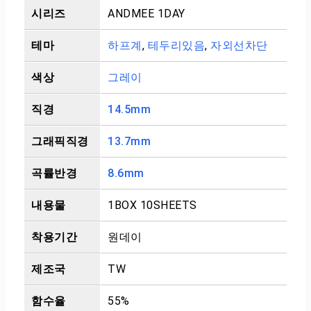
시리즈
ANDMEE 1DAY
테마
하프계
,
테두리있음
,
자외선차단
색상
그레이
직경
14.5mm
그래픽직경
13.7mm
곡률반경
8.6mm
내용물
1BOX 10SHEETS
착용기간
원데이
제조국
TW
함수율
55%