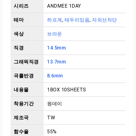
시리즈
ANDMEE 1DAY
테마
하프계
,
테두리있음
,
자외선차단
색상
브라운
직경
14.5mm
그래픽직경
13.7mm
곡률반경
8.6mm
내용물
1BOX 10SHEETS
착용기간
원데이
제조국
TW
함수율
55%