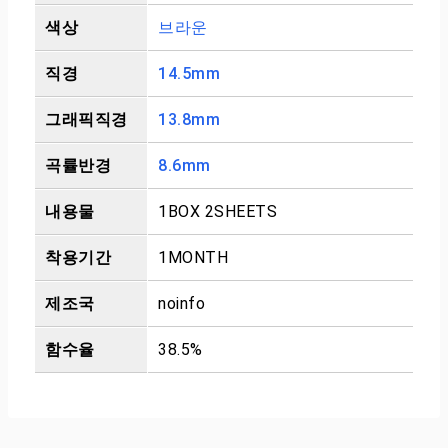
색상
브라운
직경
14.5mm
그래픽직경
13.8mm
곡률반경
8.6mm
내용물
1BOX 2SHEETS
착용기간
1MONTH
제조국
noinfo
함수율
38.5%