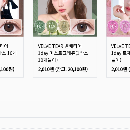
베티어
VELVE TEAR 벨베티어
VELVE 
박스 10개
1day 미스트그레쥬(1박스
1day 로
10개들이)
들이)
,100원
)
2,010엔
(참고:
20,100원
)
2,010엔