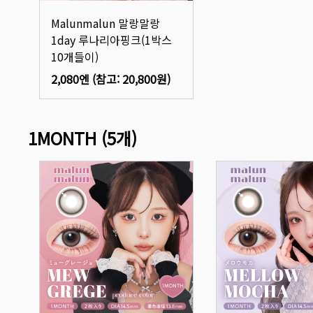
Malunmalun 말랑말랑
1day 루나리아핑크(1박스
10개들이)
2,080엔
(참고:
20,800원
)
1MONTH
(
5
개)