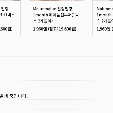
말랑말랑
Malunmalun 말랑말랑
Malunm
모카(1박스
1month 메이플컨투어(1박
1mont
스 2개들이)
스 2개들
,600원
)
1,960엔
(참고:
19,600원
)
1,960엔
 발생 중입니다.