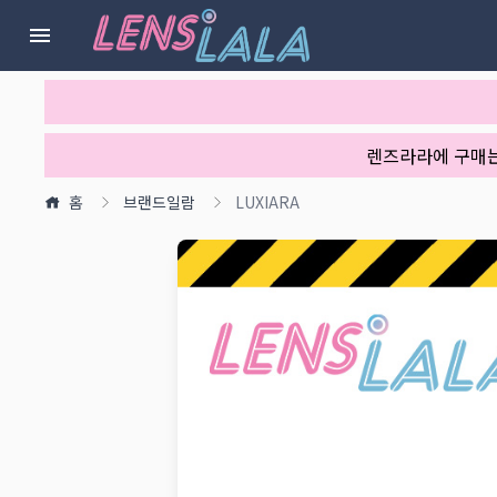
렌즈라라에 구매
홈
브랜드일람
LUXIARA