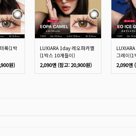
 센터룩(1박
LUXIARA 1day 레오파카멜
LUXIAR
(1박스 10개들이)
그레이(1
,900원
)
2,090엔
(참고:
20,900원
)
2,090엔