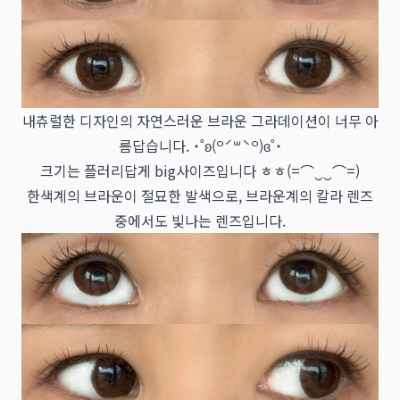
내츄럴한 디자인의 자연스러운 브라운 그라데이션이 너무 아
름답습니다. ˙˚ʚ(꒪ˊ꒳ˋ꒪)ɞ˚˙
크기는 플러리답게 big사이즈입니다 ㅎㅎ(=⌒‿‿⌒=)
한색계의 브라운이 절묘한 발색으로, 브라운계의 칼라 렌즈
중에서도 빛나는 렌즈입니다.